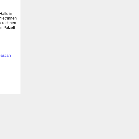
Halle im
hlet*innen
u rechnen
n Patzelt
bastian