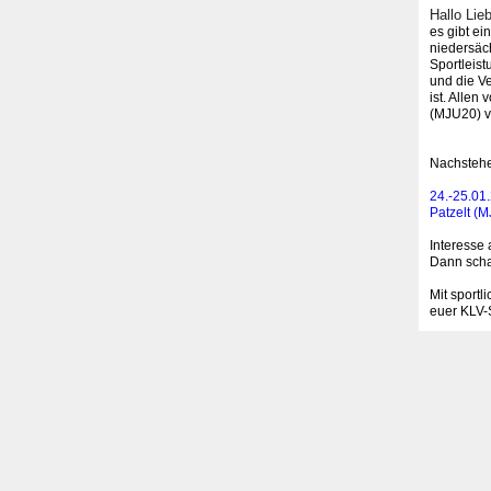
Hallo Lie
es gibt e
niedersäch
Sportleis
und die V
ist. Alle
(MJU20) v
Nachstehen
24.-25.01
Patzelt (
Interesse 
Dann scha
Mit sportl
euer KLV-