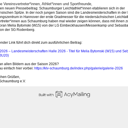
be Vereinsvertreter*innen, Athlet*innen und Sportfreunde,
inen neuen Pressebeitrag:
Schaumburger Leichtathlet*innen etablieren sich in der
sischen Spitze. In der noch jungen Saison sind die Landesmeisterschaften in der 
tungszentrum in Hannover der erste Gradmesser für die niedersächsischen Leichtat
ertreter*innen aus Schaumburg haben mal wieder zeigen können, dass mit ihnen z
n voran Melia Bytomski (W15) von der LG Eimbeckhausen/Messenkamp und Sebastia
on der SG Rodenberg.
der Link führt dich direkt zum ausführlichen Beitrag:
.2026 – Landesmeisterschaften Halle 2026 - Titel für Melia Bytomski (W15) und Se
MJU20)
an allen Bildern aus der Saison 2026?
u einfach hier vorbei:
https://klv-schaumburg.de/index.php/galerie/galerie-2026
ichen Grüßen,
Schaumburg e.V.