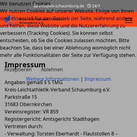
Wir benutzen Cookies
info@klv-schaumburg.de
24/7
Wir nutzen Cookies auf unserer Website. Einige von ihnen
sind essenziell für den Betrieb der Seite, während andere
uns helfen, diese Website und die Nutzererfahrung zu
verbessern (Tracking Cookies). Sie können selbst
entscheiden, ob Sie die Cookies zulassen möchten. Bitte
beachten Sie, dass bei einer Ablehnung womöglich nicht
mehr alle Funktionalitäten der Seite zur Verfügung stehen.
Impressum
Akzeptieren
Ablehnen
Weitere Informationen
|
Impressum
Angaben gemäß § 5 TMG
Kreis-Leichtathletik-Verband Schaumburg e.V.
Parkstraße 15
31683 Obernkirchen
Vereinsregister: VR 859
Registergericht: Amtsgericht Stadthagen
Vertreten durch:
- Verwaltung: Torsten Eberhardt - Flautstollen 8 –