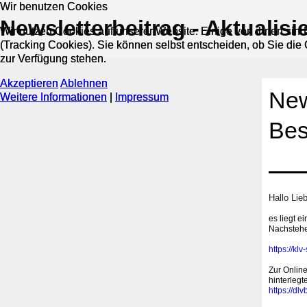
Wir benutzen Cookies
Wir benutzen Cookies
‍Newsletterbeitrag - Aktualis
Wir nutzen Cookies auf unserer Website. Einige von ihnen sind
Wir nutzen Cookies auf unserer Website. Einige von ihnen sind
(Tracking Cookies). Sie können selbst entscheiden, ob Sie die
(Tracking Cookies). Sie können selbst entscheiden, ob Sie die
zur Verfügung stehen.
zur Verfügung stehen.
Akzeptieren
Akzeptieren
Ablehnen
Ablehnen
‍Ne
Weitere Informationen
Weitere Informationen
|
|
Impressum
Impressum
Bes
Hallo Lie
es liegt e
Nachstehe
https://kl
Zur Online
hinterlegt
https://d