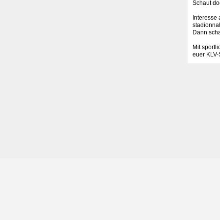
Schaut do
Interesse 
stadionna
Dann scha
Mit sportl
euer KLV-