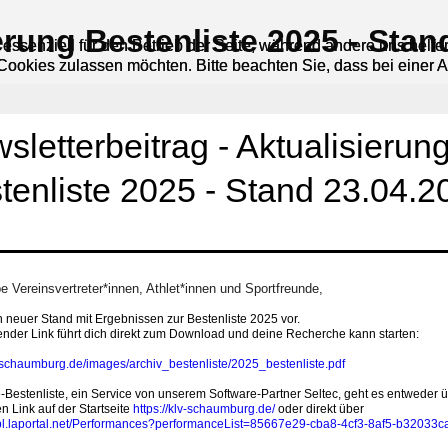
ierung Bestenliste 2025 - Stan
 essenziell für den Betrieb der Seite, während andere uns helf
 essenziell für den Betrieb der Seite, während andere uns helf
 Cookies zulassen möchten. Bitte beachten Sie, dass bei einer 
 Cookies zulassen möchten. Bitte beachten Sie, dass bei einer 
wsletterbeitrag - Aktualisierun
tenliste 2025 - Stand 23.04.2
be Vereinsvertreter*innen, Athlet*innen und Sportfreunde,
in neuer Stand mit Ergebnissen zur Bestenliste 2025 vor.
nder Link führt dich direkt zum Download und deine Recherche kann starten:
v-schaumburg.de/images/archiv_bestenliste/2025_bestenliste.pdf
-Bestenliste, ein Service von unserem Software-Partner Seltec, geht es entweder 
en Link auf der Startseite
https://klv-schaumburg.de/
oder direkt über
lvbl.laportal.net/Performances?performanceList=85667e29-cba8-4cf3-8af5-b32033