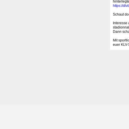
hinterlegt
https://d
Schaut do
Interesse 
stadionna
Dann scha
Mit sportl
euer KLV-