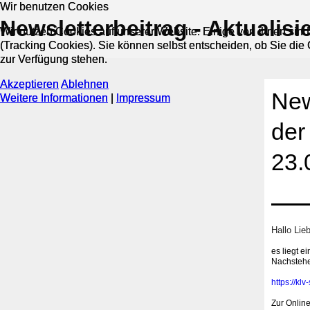
Wir benutzen Cookies
Wir benutzen Cookies
‍Newsletterbeitrag - Aktualis
Wir nutzen Cookies auf unserer Website. Einige von ihnen sind
Wir nutzen Cookies auf unserer Website. Einige von ihnen sind
(Tracking Cookies). Sie können selbst entscheiden, ob Sie die
(Tracking Cookies). Sie können selbst entscheiden, ob Sie die
zur Verfügung stehen.
zur Verfügung stehen.
Akzeptieren
Akzeptieren
Ablehnen
Ablehnen
‍Ne
Weitere Informationen
Weitere Informationen
|
|
Impressum
Impressum
der
23.
Hallo Lie
es liegt e
Nachstehe
https://kl
Zur Online