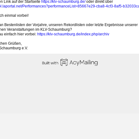
en Link auf der Startseite
https://klv-schaumburg.de/
oder direkt über
lvbl.laportal.net/Performances?performanceList=85667e29-cba8-4cf3-8af5-b32033
ch einmal vorbei!
an Bestenlisten der Vorjahre, unseren Rekordlisten oder letzte Ergebnisse unserer
hen Veranstaltungen im KLV-Schaumburg?
u einfach hier vorbei:
https://klv-schaumburg.de/index.php/archiv
ichen Grüßen,
Schaumburg e.V.