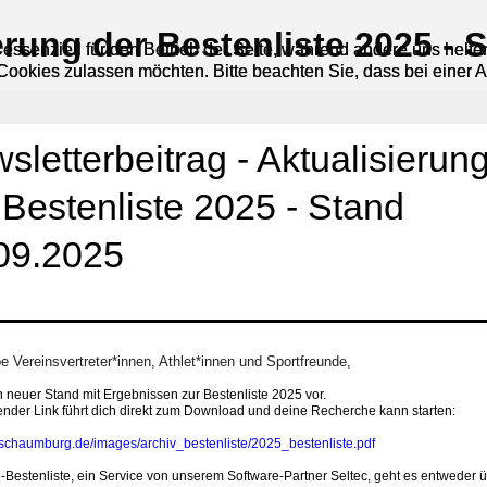
ierung der Bestenliste 2025 - 
 essenziell für den Betrieb der Seite, während andere uns helf
 essenziell für den Betrieb der Seite, während andere uns helf
 Cookies zulassen möchten. Bitte beachten Sie, dass bei einer 
 Cookies zulassen möchten. Bitte beachten Sie, dass bei einer 
wsletterbeitrag - Aktualisierun
 Bestenliste 2025 - Stand
09.2025
be Vereinsvertreter*innen, Athlet*innen und Sportfreunde,
in neuer Stand mit Ergebnissen zur Bestenliste 2025 vor.
nder Link führt dich direkt zum Download und deine Recherche kann starten:
v-schaumburg.de/images/archiv_bestenliste/2025_bestenliste.pdf
-Bestenliste, ein Service von unserem Software-Partner Seltec, geht es entweder 