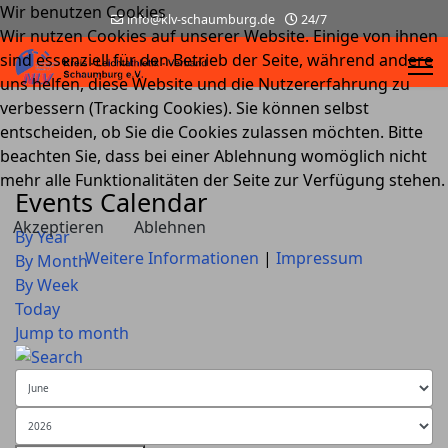
Wir benutzen Cookies
info@klv-schaumburg.de
24/7
Wir nutzen Cookies auf unserer Website. Einige von ihnen
sind essenziell für den Betrieb der Seite, während andere
uns helfen, diese Website und die Nutzererfahrung zu
verbessern (Tracking Cookies). Sie können selbst
entscheiden, ob Sie die Cookies zulassen möchten. Bitte
beachten Sie, dass bei einer Ablehnung womöglich nicht
mehr alle Funktionalitäten der Seite zur Verfügung stehen.
Events Calendar
Akzeptieren
Ablehnen
By Year
Weitere Informationen
|
Impressum
By Month
By Week
Today
Jump to month