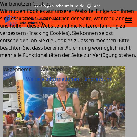
Wir benutzen Cookies
info@klv-schaumburg.de
24/7
Wir nutzen Cookies auf unserer Website. Einige von ihnen
sind essenziell für den Betrieb der Seite, während andere
uns helfen, diese Website und die Nutzererfahrung zu
verbessern (Tracking Cookies). Sie können selbst
entscheiden, ob Sie die Cookies zulassen möchten. Bitte
beachten Sie, dass bei einer Ablehnung womöglich nicht
mehr alle Funktionalitäten der Seite zur Verfügung stehen.
Akzeptieren
Ablehnen
Weitere Informationen
|
Impressum