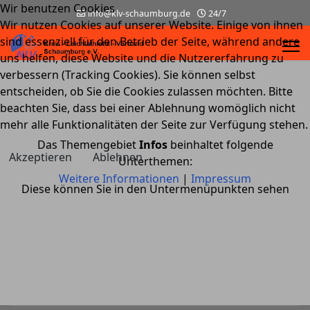
Wir benutzen Cookies
info@klv-schaumburg.de
24/7
Wir nutzen Cookies auf unserer Website. Einige von ihnen
sind essenziell für den Betrieb der Seite, während andere
uns helfen, diese Website und die Nutzererfahrung zu
verbessern (Tracking Cookies). Sie können selbst
entscheiden, ob Sie die Cookies zulassen möchten. Bitte
beachten Sie, dass bei einer Ablehnung womöglich nicht
mehr alle Funktionalitäten der Seite zur Verfügung stehen.
Das Themengebiet
Infos
beinhaltet folgende
Akzeptieren
Ablehnen
Unterthemen:
Weitere Informationen
|
Impressum
Diese können Sie in den Untermenüpunkten sehen