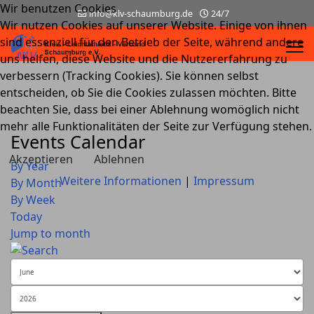
Wir benutzen Cookies
info@klv-schaumburg.de
24/7
Wir nutzen Cookies auf unserer Website. Einige von ihnen
sind essenziell für den Betrieb der Seite, während andere
uns helfen, diese Website und die Nutzererfahrung zu
verbessern (Tracking Cookies). Sie können selbst
entscheiden, ob Sie die Cookies zulassen möchten. Bitte
beachten Sie, dass bei einer Ablehnung womöglich nicht
mehr alle Funktionalitäten der Seite zur Verfügung stehen.
Events Calendar
Akzeptieren
Ablehnen
By Year
Weitere Informationen
|
Impressum
By Month
By Week
Today
Jump to month