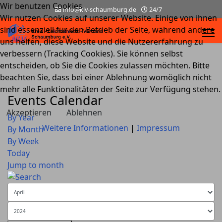
Wir benutzen Cookies
info@klv-schaumburg.de
24/7
Wir nutzen Cookies auf unserer Website. Einige von ihnen
sind essenziell für den Betrieb der Seite, während andere
uns helfen, diese Website und die Nutzererfahrung zu
verbessern (Tracking Cookies). Sie können selbst
entscheiden, ob Sie die Cookies zulassen möchten. Bitte
beachten Sie, dass bei einer Ablehnung womöglich nicht
mehr alle Funktionalitäten der Seite zur Verfügung stehen.
Events Calendar
Akzeptieren
Ablehnen
By Year
Weitere Informationen
|
Impressum
By Month
By Week
Today
Jump to month