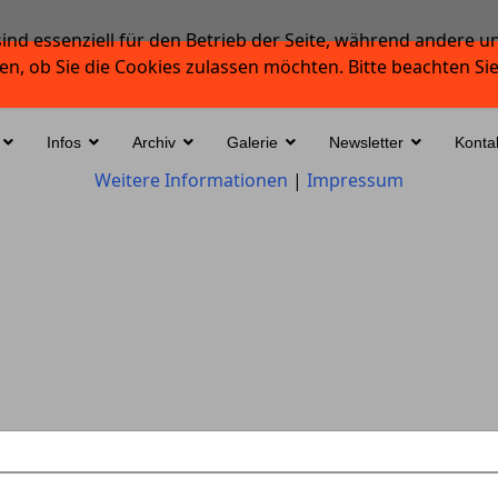
ind essenziell für den Betrieb der Seite, während andere u
en, ob Sie die Cookies zulassen möchten. Bitte beachten Si
Infos
Archiv
Galerie
Newsletter
Konta
Weitere Informationen
|
Impressum