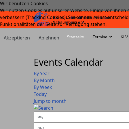
Wir benutzen Cookies
Wir nutzen Cookies auf unserer Website. Einige von ihnen s
verbessern (Tracking Cookies). Sie können selbst entscheid
Funktionalitäten der Seite zur Verfügung stehen.
Akzeptieren
Ablehnen
Startseite
Termine
KLV
Events Calendar
By Year
By Month
By Week
Today
Jump to month