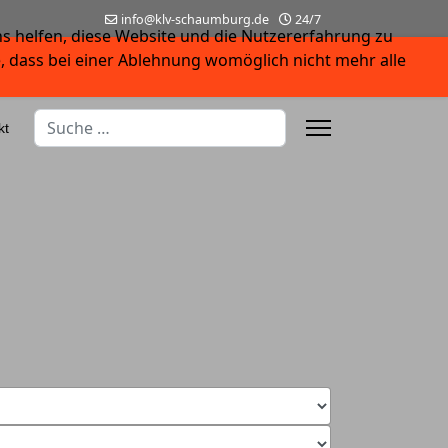
info@klv-schaumburg.de
24/7
ns helfen, diese Website und die Nutzererfahrung zu
e, dass bei einer Ablehnung womöglich nicht mehr alle
Suchen
kt
Type 2 or more characters for results.