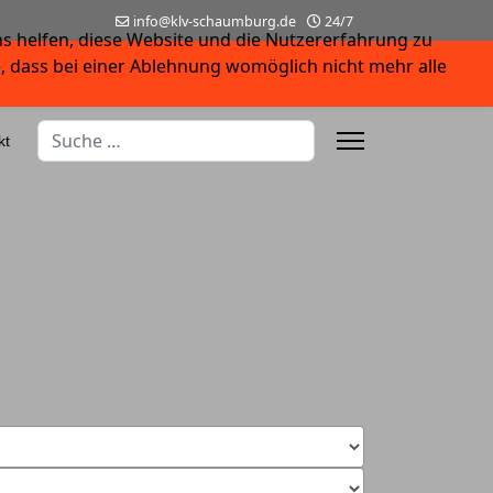
info@klv-schaumburg.de
24/7
ns helfen, diese Website und die Nutzererfahrung zu
e, dass bei einer Ablehnung womöglich nicht mehr alle
Suchen
kt
Type 2 or more characters for results.