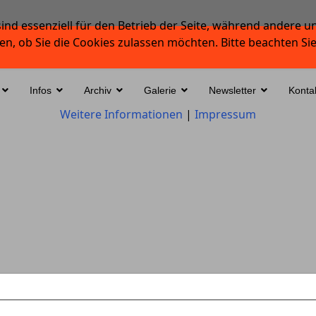
ind essenziell für den Betrieb der Seite, während andere u
en, ob Sie die Cookies zulassen möchten. Bitte beachten Si
Infos
Archiv
Galerie
Newsletter
Konta
Weitere Informationen
|
Impressum