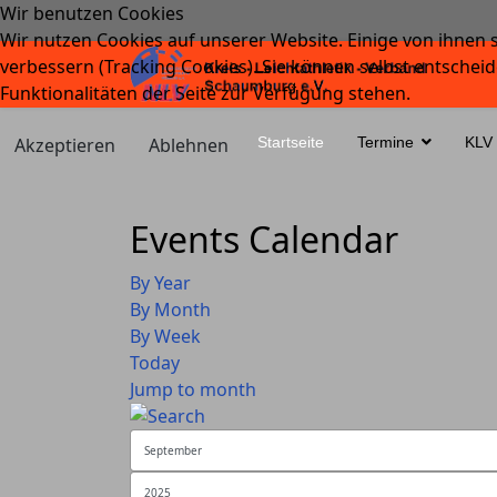
Wir benutzen Cookies
Wir nutzen Cookies auf unserer Website. Einige von ihnen s
verbessern (Tracking Cookies). Sie können selbst entscheid
Funktionalitäten der Seite zur Verfügung stehen.
Akzeptieren
Ablehnen
Startseite
Termine
KLV
Events Calendar
By Year
By Month
By Week
Today
Jump to month