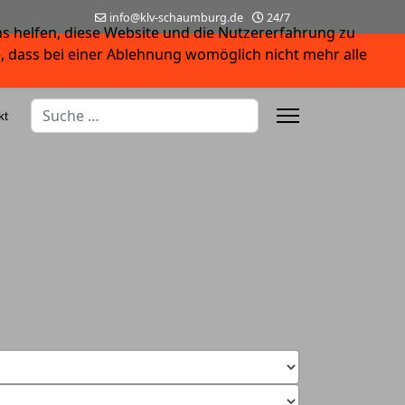
info@klv-schaumburg.de
24/7
ns helfen, diese Website und die Nutzererfahrung zu
e, dass bei einer Ablehnung womöglich nicht mehr alle
Suchen
kt
Type 2 or more characters for results.