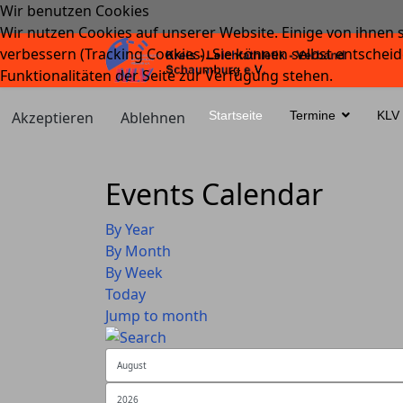
Wir benutzen Cookies
Wir nutzen Cookies auf unserer Website. Einige von ihnen s
verbessern (Tracking Cookies). Sie können selbst entscheid
Funktionalitäten der Seite zur Verfügung stehen.
Akzeptieren
Ablehnen
Startseite
Termine
KLV
Events Calendar
By Year
By Month
By Week
Today
Jump to month