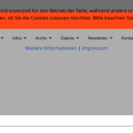
ind essenziell für den Betrieb der Seite, während andere u
en, ob Sie die Cookies zulassen möchten. Bitte beachten Si
Infos
Archiv
Galerie
Newsletter
Konta
Weitere Informationen
|
Impressum