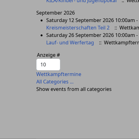
KILA/Kinder- und Jugendpokal
:: Wett
September 2026
Saturday 12 September 2026 10:00am -
Kreismeisterschaften Teil 2
:: Wettka
Saturday 26 September 2026 10:00am -
Lauf- und Werfertag
:: Wettkampfter
Pagination
Anzeige #
List
Limit
Wettkampftermine
All Categories ...
Show events from all categories