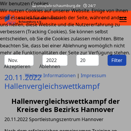
Wir benutzen Cookies
info@klv-schaumburg.de
24/7
Wir nutzen Cookies auf unserer Website. Einige von ihnen
sind essenziell für den Betrieb der Seite, während andere
uns helfen, diese Website und die Nutzererfahrung zu
verbessern (Tracking Cookies). Sie können selbst
entscheiden, ob Sie die Cookies zulassen möchten. Bitte
beachten Sie, dass bei einer Ablehnung womöglich nicht
mehr alle Funktionalitäten der Seite zur Verfügung stehen.
Filter
Akzeptieren
Ablehnen
20.11.2022
Weitere Informationen
|
Impressum
Hallenvergleichswettkampf
Hallenvergleichswettkampf der
Kreise des Bezirks Hannover
20.11.2022 Sportleistungszentrum Hannover