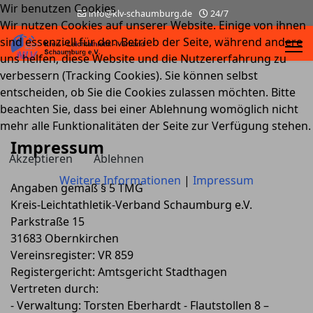
Wir benutzen Cookies
info@klv-schaumburg.de
24/7
Wir nutzen Cookies auf unserer Website. Einige von ihnen
sind essenziell für den Betrieb der Seite, während andere
uns helfen, diese Website und die Nutzererfahrung zu
verbessern (Tracking Cookies). Sie können selbst
entscheiden, ob Sie die Cookies zulassen möchten. Bitte
beachten Sie, dass bei einer Ablehnung womöglich nicht
mehr alle Funktionalitäten der Seite zur Verfügung stehen.
Impressum
Akzeptieren
Ablehnen
Weitere Informationen
|
Impressum
Angaben gemäß § 5 TMG
Kreis-Leichtathletik-Verband Schaumburg e.V.
Parkstraße 15
31683 Obernkirchen
Vereinsregister: VR 859
Registergericht: Amtsgericht Stadthagen
Vertreten durch:
- Verwaltung: Torsten Eberhardt - Flautstollen 8 –