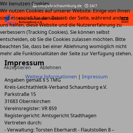
Wir benutzen Cookies
info@klv-schaumburg.de
24/7
Wir nutzen Cookies auf unserer Website. Einige von ihnen
sind essenziell für den Betrieb der Seite, während andere
uns helfen, diese Website und die Nutzererfahrung zu
verbessern (Tracking Cookies). Sie können selbst
entscheiden, ob Sie die Cookies zulassen möchten. Bitte
beachten Sie, dass bei einer Ablehnung womöglich nicht
mehr alle Funktionalitäten der Seite zur Verfügung stehen.
Impressum
Akzeptieren
Ablehnen
Weitere Informationen
|
Impressum
Angaben gemäß § 5 TMG
Kreis-Leichtathletik-Verband Schaumburg e.V.
Parkstraße 15
31683 Obernkirchen
Vereinsregister: VR 859
Registergericht: Amtsgericht Stadthagen
Vertreten durch:
- Verwaltung: Torsten Eberhardt - Flautstollen 8 –